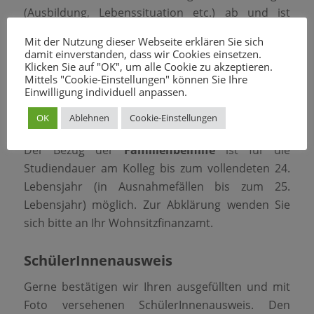
(Ausbildung, Lebenssituation etc.) ab und ist
direkt mit der Förderstelle abzuklären. Einen
Mit der Nutzung dieser Webseite erklären Sie sich
Kostenvoranschlag können Sie online auf
damit einverstanden, dass wir Cookies einsetzen.
Klicken Sie auf "OK", um alle Cookie zu akzeptieren.
www.diebildungsakademie.at/kostenvoranschlag
Mittels "Cookie-Einstellungen" können Sie Ihre
herunterladen.
Einwilligung individuell anpassen.
OK
Ablehnen
Cookie-Einstellungen
Familienbeihilfe
Der Bezug der
Familienbeihilfe
ist für die
Studiendauer am Kolleg bis zum vollendeten 24.
Lebensjahr (in Ausnahmefällen bis zum 25.
Lebensjahr) möglich. Zur Abklärung wenden Sie
sich bitte an Ihr Wohnsitzfinanzamt.
SchülerInnenausweis
Gerne bestätigen wir Ihren ausgefüllten und mit
Foto versehenen SchülerInnenausweis. Den