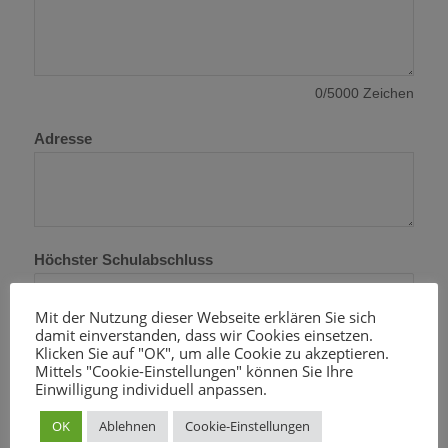
0
/
5000
Zeichen
Adresse
Höchster Schulabschluss
Mit der Nutzung dieser Webseite erklären Sie sich
damit einverstanden, dass wir Cookies einsetzen.
Sozialversicherungsnummer
Klicken Sie auf "OK", um alle Cookie zu akzeptieren.
Mittels "Cookie-Einstellungen" können Sie Ihre
Einwilligung individuell anpassen.
Staatsbürgerschaft
OK
Ablehnen
Cookie-Einstellungen